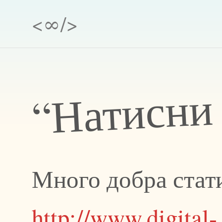
<∞/>
“Натисни
Много добра статия
http://www.digital-