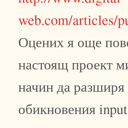
web.com/articles/
Оцених я още пов
настоящ проект м
начин да разширя
обикновения input