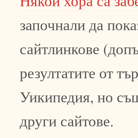
Някои хора
са заб
започнали да пока
сайтлинкове (доп
резултатите от тъ
Уикипедия, но същ
други сайтове.