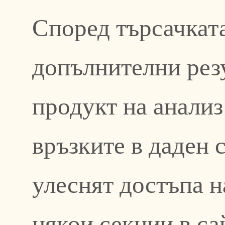
Според търсачката
допълнителни резу
продукт на анализ
връзките в даден 
улеснят достъпа н
някои секции в са