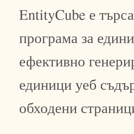
EntityCube е тър
програма за един
ефективно генери
единици уеб съдъ
обходени страниц