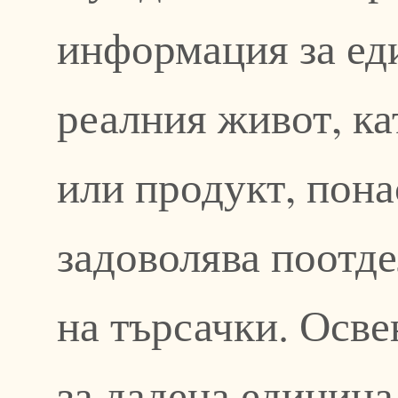
информация за ед
реалния живот, к
или продукт, пон
задоволява поотде
на търсачки. Осв
за дадена единица