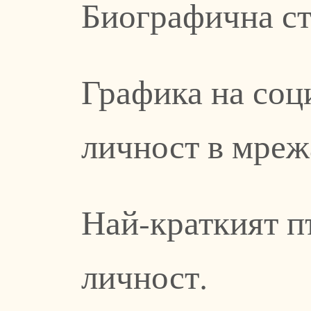
Биографична ст
Графика на соц
личност в мреж
Най-краткият п
личност.