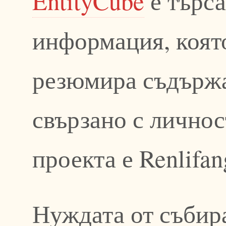
EntityCube
е търса
информация, коят
резюмира съдържа
свързано с личнос
проекта е Renlifan
Нуждата от събира