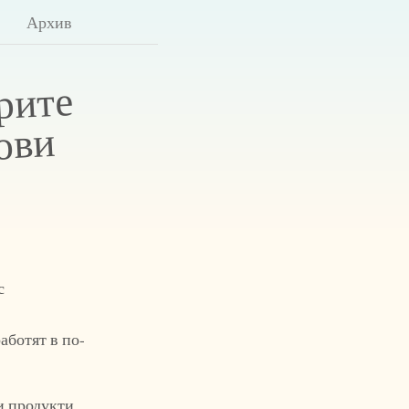
Архив
рите
ови
с
аботят в по-
и продукти