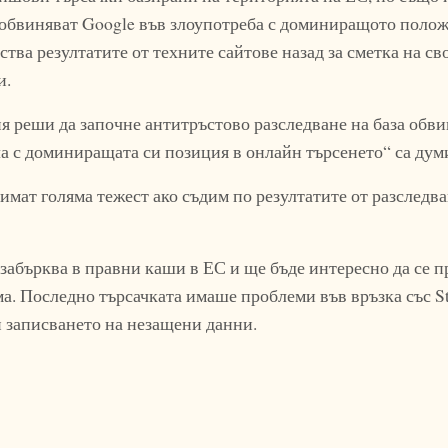
, обвиняват Google във злоупотреба с доминиращото поло
ства резултатите от техните сайтове назад за сметка на св
и.
 реши да започне антитръстово разследване на база обви
а с доминиращата си позиция в онлайн търсенето“ са дум
имат голяма тежест ако съдим по резултатите от разследв
забърква в правни каши в ЕС и ще бъде интересно да се 
а. Последно търсачката имаше проблеми във връзка със S
 записването на незащени данни.