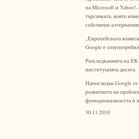
на Microsoft и Yahoo!
търсачката, която изме
собствени алтернатив
„Европейската комисия
Google е злоупотребил
Разследванията на ЕК 
институцията досега.
Напоследък Google се 
развитието на проблем
функционалността ѝ и
30.11.2010