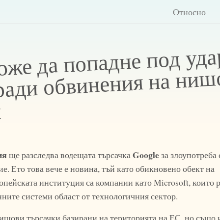
Относно
оже да попадне под уда
ради обвинения на ниш
и
ия
Google
ще разследва водещата търсачка
за злоупотреба 
. Ето това вече е новина, тъй като обикновено обект на
опейската институция са компании като Microsoft, които р
ните системи област от технологичния сектор.
нишови търсачки базирани на територията на ЕС, но също 