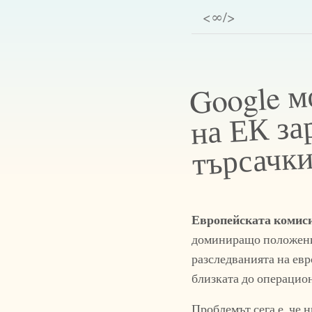
<∞/>
Google м
на ЕК за
търсачк
Европейската комис
доминиращо положение
разследванията на евр
близката до операцион
Проблемът сега е, че 