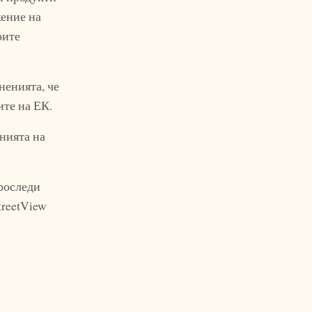
жение на
оите
ненията, че
ите на ЕК.
анията на
проследи
treetView