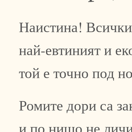
Наистина! Всички 
най-евтиният и ек
той е точно под н
Ромите дори са з
и по нищо не личи