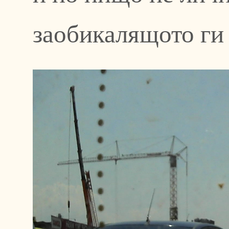
заобикалящото ги 