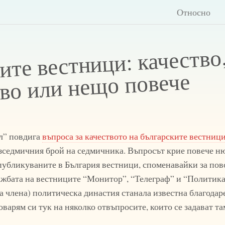
Относно
ите вестници: качество
во или нещо повече
ал” повдига
въпроса за качеството на българските вестниц
азседмичния брой на седмичника. Въпросът крие повече н
публикуваните в България вестници, споменавайки за пов
ажбата на вестниците “Монитор”, “Телеграф” и “Политика
ва члена) политическа династия станала известна благодар
оварям си тук на няколко отвъпросите, които се задават та