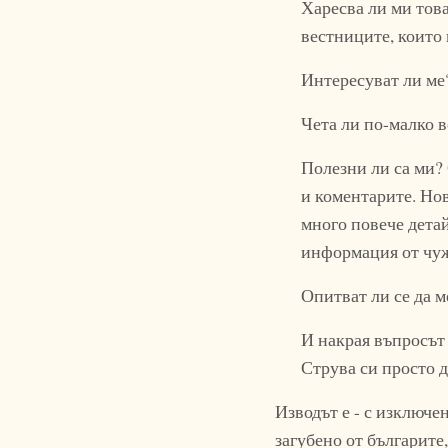
Харесва ли ми това
вестниците, които 
Интересуват ли ме
Чета ли по-малко 
Полезни ли са ми?
и коментарите. Нов
много повече детай
информация от чу
Опитват ли се да м
И накрая въпросът
Струва си просто д
Изводът е - с изключе
загубено от българите