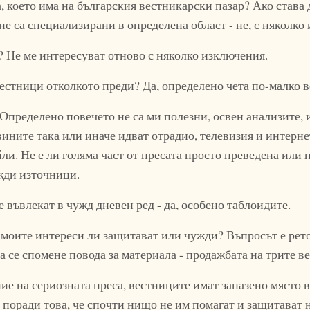
, което има на българския вестникарски пазар? Ако става 
не са специализирани в определена област - не, с няколко
? Не ме интересуват отново с няколко изключения.
вестници отколкото преди? Да, определено чета по-малко 
 Определено повечето не са ми полезни, освен анализите,
ините така или иначе идват отрадио, телевизия и интернет
ли. Не е ли голяма част от пресата просто преведена или
жди източници.
е въвлекат в чужд дневен ред - да, особено таблоидите.
 моите интереси ли защитават или чужди? Въпросът е рет
а се спомене повода за материала - продажбата на трите в
ние на сериозната преса, вестниците имат запазено място 
, поради това, че спочти нищо не им помагат и защитават 