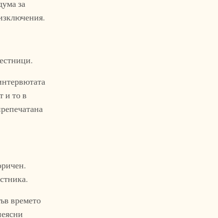
дума за
 изключения.
вестници.
 интервютата
 и то в
 препечатана
оричен.
естника.
във времето
неясни