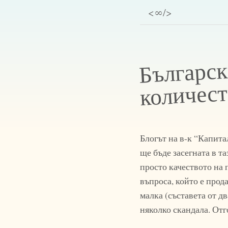
<∞/>
Българск
количест
Блогът на в-к “Капит
ще бъде засегната в т
просто качеството на 
въпроса, който е прод
малка (съставета от д
няколко скандала. Отг