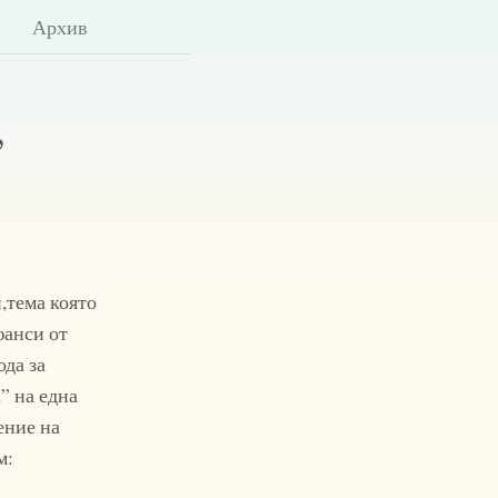
Архив
,
и
,тема която
юанси от
ода за
” на една
ение на
м: