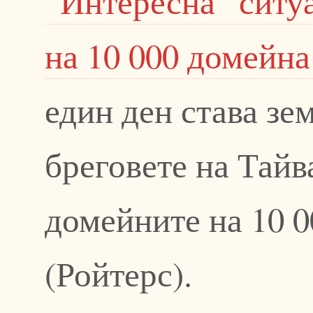
“Интересна” ситу
на 10 000 домейна
един ден става зе
бреговете на Тайв
домейните на 10 0
(Ройтерс).