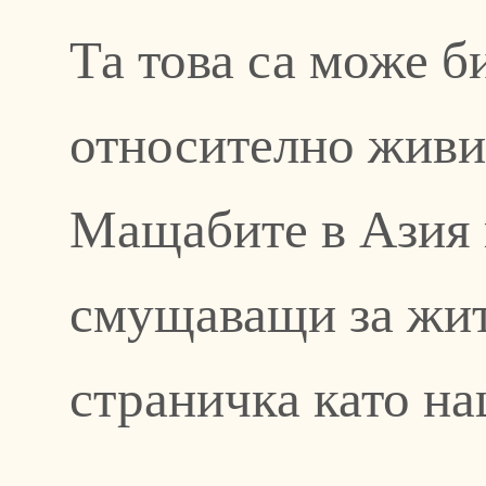
Та това са може б
относително живи 
Мащабите в Азия 
смущаващи за жит
страничка като на