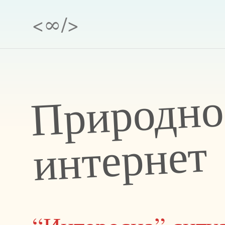
<∞/>
т