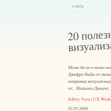
<∞/>
20 полез
визуали
Може би не е нещо нов
Джефри Вийн от минал
например визуализация
от... Индиана Джоунс.
Jeffrey Veen | UX Week
02.03.2009