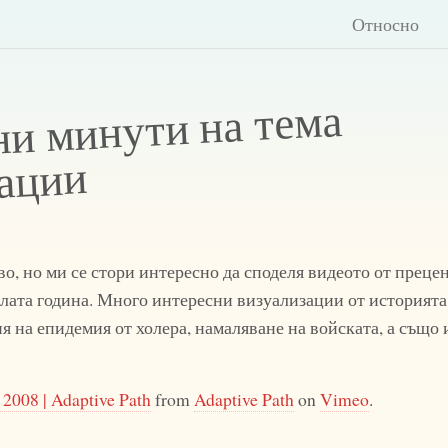
Относно
ни минути на тема
зации
о, но ми се стори интересно да споделя видеото от преце
ата година. Много интересни визуализации от историята
 на епидемия от холера, намаляване на войската, а също 
 2008 | Adaptive Path
from
Adaptive Path
on
Vimeo
.