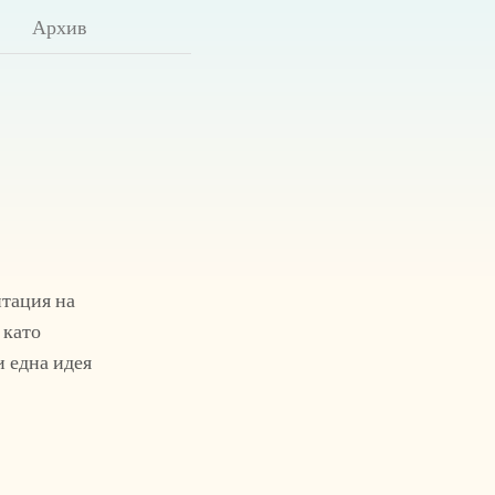
Архив
нтация на
 като
и една идея